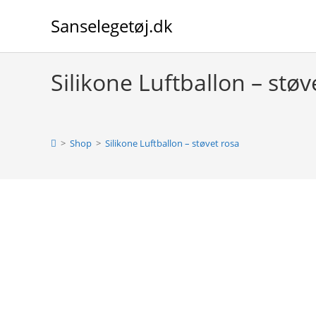
Skip
Sanselegetøj.dk
to
content
Silikone Luftballon – støv
>
Shop
>
Silikone Luftballon – støvet rosa