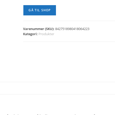
GÅ TIL SHOP
Varenummer (SKU):
8427518980418064223
Kategori:
Produkter