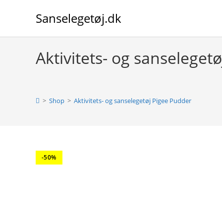
Skip
Sanselegetøj.dk
to
content
Aktivitets- og sanseleget
>
Shop
>
Aktivitets- og sanselegetøj Pigee Pudder
-50%