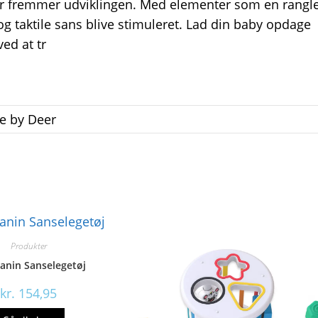
 der fremmer udviklingen. Med elementer som en rangle
 og taktile sans blive stimuleret. Lad din baby opdage
ved at tr
e by Deer
Produkter
Kanin Sanselegetøj
kr.
154,95