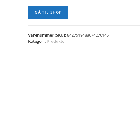
var:
er:
kr. 249,95.
kr. 124,98.
GÅ TIL SHOP
Varenummer (SKU):
8427519488674276145
Kategori:
Produkter