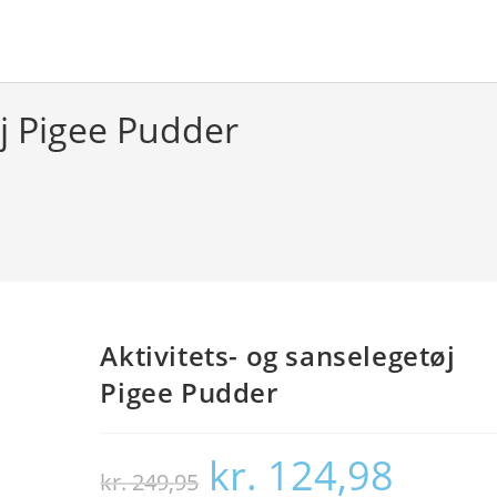
øj Pigee Pudder
Aktivitets- og sanselegetøj
Pigee Pudder
kr.
124,98
Den
Den
kr.
249,95
oprindelige
aktuelle
pris
pris